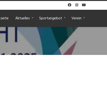



tseite
Aktuelles
Sportangebot
Verein