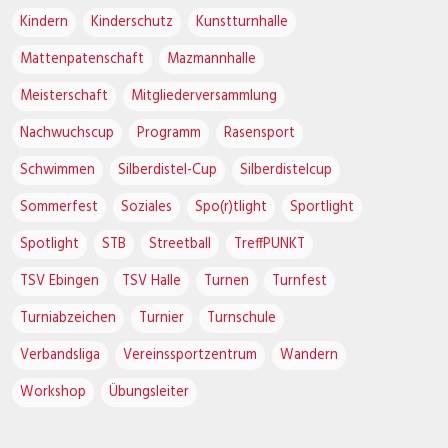
Kindern
Kinderschutz
Kunstturnhalle
Mattenpatenschaft
Mazmannhalle
Meisterschaft
Mitgliederversammlung
Nachwuchscup
Programm
Rasensport
Schwimmen
Silberdistel-Cup
Silberdistelcup
Sommerfest
Soziales
Spo(r)tlight
Sportlight
Spotlight
STB
Streetball
TreffPUNKT
TSV Ebingen
TSV Halle
Turnen
Turnfest
Turniabzeichen
Turnier
Turnschule
Verbandsliga
Vereinssportzentrum
Wandern
Workshop
Übungsleiter