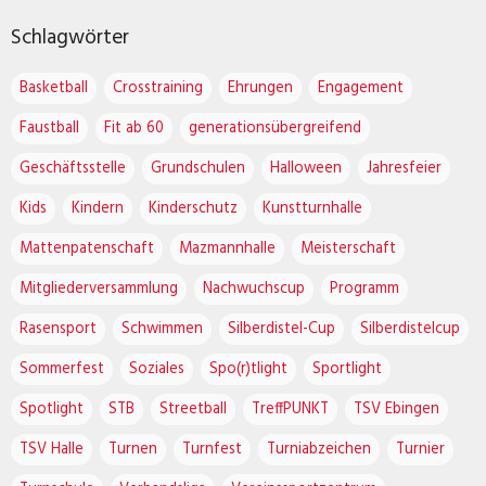
Schlagwörter
Basketball
Crosstraining
Ehrungen
Engagement
Faustball
Fit ab 60
generationsübergreifend
Geschäftsstelle
Grundschulen
Halloween
Jahresfeier
Kids
Kindern
Kinderschutz
Kunstturnhalle
Mattenpatenschaft
Mazmannhalle
Meisterschaft
Mitgliederversammlung
Nachwuchscup
Programm
Rasensport
Schwimmen
Silberdistel-Cup
Silberdistelcup
Sommerfest
Soziales
Spo(r)tlight
Sportlight
Spotlight
STB
Streetball
TreffPUNKT
TSV Ebingen
TSV Halle
Turnen
Turnfest
Turniabzeichen
Turnier