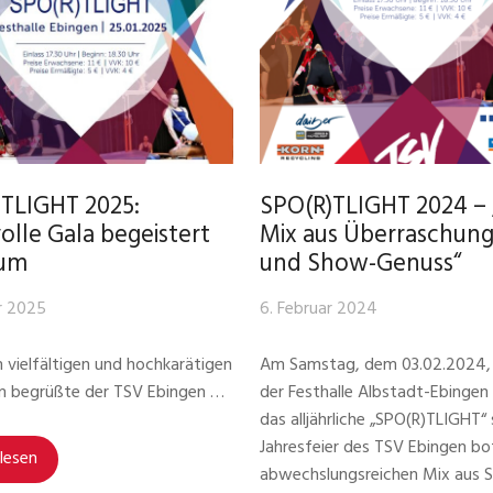
TLIGHT 2025:
SPO(R)TLIGHT 2024 – 
olle Gala begeistert
Mix aus Überraschun
kum
und Show-Genuss“
r 2025
6. Februar 2024
 vielfältigen und hochkarätigen
Am Samstag, dem 03.02.2024, 
 begrüßte der TSV Ebingen …
der Festhalle Albstadt-Ebingen
das alljährliche „SPO(R)TLIGHT“ 
Jahresfeier des TSV Ebingen bo
lesen
abwechslungsreichen Mix aus S