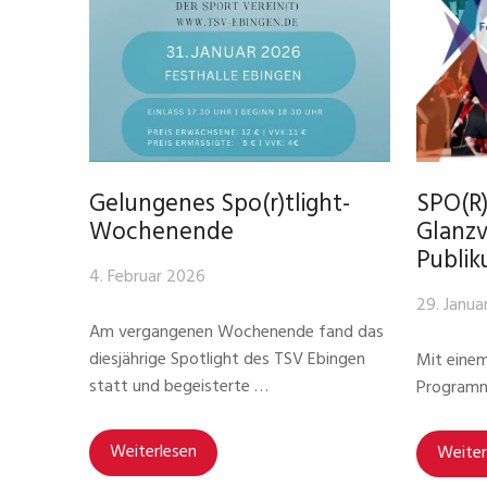
Gelungenes Spo(r)tlight-
SPO(R)
Wochenende
Glanzv
Publi
4. Februar 2026
29. Janua
Am vergangenen Wochenende fand das
diesjährige Spotlight des TSV Ebingen
Mit einem
statt und begeisterte …
Programm
Weiterlesen
Weiter