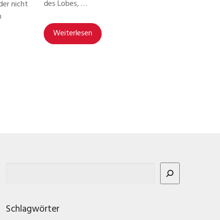
des Lobes, …
der nicht
n
Weiterlesen
Schlagwörter