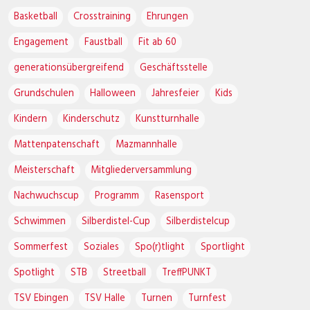
Basketball
Crosstraining
Ehrungen
Engagement
Faustball
Fit ab 60
generationsübergreifend
Geschäftsstelle
Grundschulen
Halloween
Jahresfeier
Kids
Kindern
Kinderschutz
Kunstturnhalle
Mattenpatenschaft
Mazmannhalle
Meisterschaft
Mitgliederversammlung
Nachwuchscup
Programm
Rasensport
Schwimmen
Silberdistel-Cup
Silberdistelcup
Sommerfest
Soziales
Spo(r)tlight
Sportlight
Spotlight
STB
Streetball
TreffPUNKT
TSV Ebingen
TSV Halle
Turnen
Turnfest