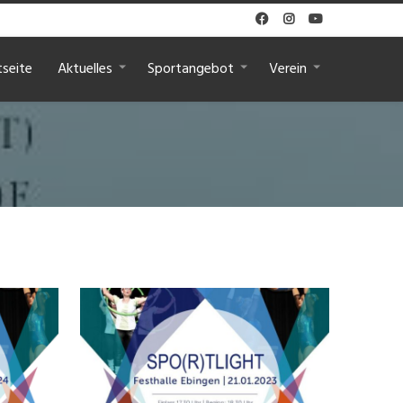



tseite
Aktuelles
Sportangebot
Verein