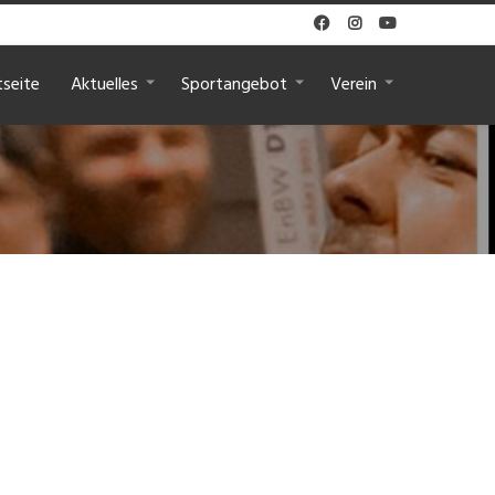



tseite
Aktuelles
Sportangebot
Verein