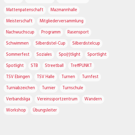
Mattenpatenschaft
Mazmannhalle
Meisterschaft
Mitgliederversammlung
Nachwuchscup
Programm
Rasensport
Schwimmen
Silberdistel-Cup
Silberdistelcup
Sommerfest
Soziales
Spo(r)tlight
Sportlight
Spotlight
STB
Streetball
TreffPUNKT
TSV Ebingen
TSV Halle
Turnen
Turnfest
Turniabzeichen
Turnier
Turnschule
Verbandsliga
Vereinssportzentrum
Wandern
Workshop
Übungsleiter