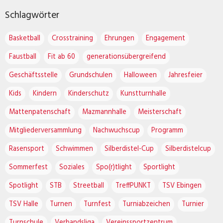
Schlagwörter
Basketball
Crosstraining
Ehrungen
Engagement
Faustball
Fit ab 60
generationsübergreifend
Geschäftsstelle
Grundschulen
Halloween
Jahresfeier
Kids
Kindern
Kinderschutz
Kunstturnhalle
Mattenpatenschaft
Mazmannhalle
Meisterschaft
Mitgliederversammlung
Nachwuchscup
Programm
Rasensport
Schwimmen
Silberdistel-Cup
Silberdistelcup
Sommerfest
Soziales
Spo(r)tlight
Sportlight
Spotlight
STB
Streetball
TreffPUNKT
TSV Ebingen
TSV Halle
Turnen
Turnfest
Turniabzeichen
Turnier
Turnschule
Verbandsliga
Vereinssportzentrum