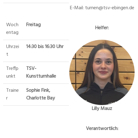
E-Mail: turnen@tsv-ebingen.de
Woch
Freitag
Helfer:
entag
Uhrzei
14:30 bis 16:30 Uhr
t
Treffp
TSV-
unkt
Kunstturnhalle
Traine
Sophie Fink,
r
Charlotte Bay
Lilly Mauz
Verantwortlich: