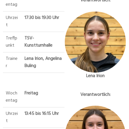
Verantwortlich:
entag
Uhrzei
17:30 bis 19:30 Uhr
t
Treffp
TSV-
unkt
Kunstturnhalle
Traine
Lena Irion, Angelina
r
Buling
Lena Irion
Woch
Freitag
Verantwortlich:
entag
Uhrzei
13:45 bis 16:15 Uhr
t