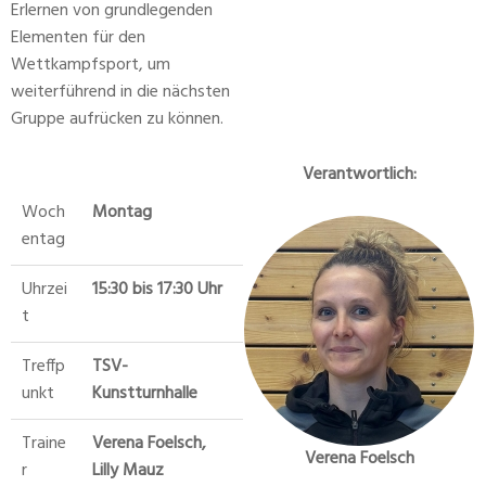
Erlernen von grundlegenden
Elementen für den
Wettkampfsport, um
weiterführend in die nächsten
Gruppe aufrücken zu können.
Verantwortlich:
Woch
Montag
entag
Uhrzei
15:30 bis 17:30 Uhr
t
Treffp
TSV-
unkt
Kunstturnhalle
Traine
Verena Foelsch,
Verena Foelsch
r
Lilly Mauz