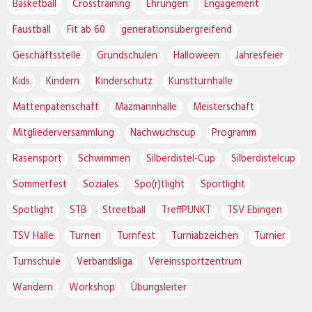
Basketball
Crosstraining
Ehrungen
Engagement
Faustball
Fit ab 60
generationsübergreifend
Geschäftsstelle
Grundschulen
Halloween
Jahresfeier
Kids
Kindern
Kinderschutz
Kunstturnhalle
Mattenpatenschaft
Mazmannhalle
Meisterschaft
Mitgliederversammlung
Nachwuchscup
Programm
Rasensport
Schwimmen
Silberdistel-Cup
Silberdistelcup
Sommerfest
Soziales
Spo(r)tlight
Sportlight
Spotlight
STB
Streetball
TreffPUNKT
TSV Ebingen
TSV Halle
Turnen
Turnfest
Turniabzeichen
Turnier
Turnschule
Verbandsliga
Vereinssportzentrum
Wandern
Workshop
Übungsleiter