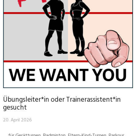
Übungsleiter*in oder Trainerassistent*in
gesucht
20. April 2026
… für Gerätturnen, Badminton, Eltern-Kind-Turnen, Parkour,