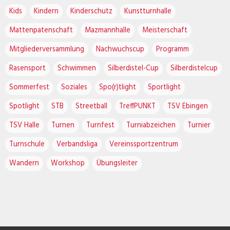
Kids
Kindern
Kinderschutz
Kunstturnhalle
Mattenpatenschaft
Mazmannhalle
Meisterschaft
Mitgliederversammlung
Nachwuchscup
Programm
Rasensport
Schwimmen
Silberdistel-Cup
Silberdistelcup
Sommerfest
Soziales
Spo(r)tlight
Sportlight
Spotlight
STB
Streetball
TreffPUNKT
TSV Ebingen
TSV Halle
Turnen
Turnfest
Turniabzeichen
Turnier
Turnschule
Verbandsliga
Vereinssportzentrum
Wandern
Workshop
Übungsleiter