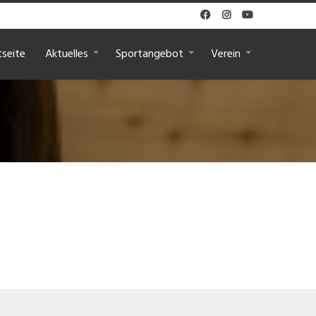



tseite
Aktuelles
Sportangebot
Verein