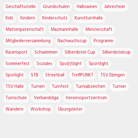
Geschäftsstelle
Grundschulen
Halloween
Jahresfeier
Kids
Kindern
Kinderschutz
Kunstturnhalle
Mattenpatenschaft
Mazmannhalle
Meisterschaft
Mitgliederversammlung
Nachwuchscup
Programm
Rasensport
Schwimmen
Silberdistel-Cup
Silberdistelcup
Sommerfest
Soziales
Spo(r)tlight
Sportlight
Spotlight
STB
Streetball
TreffPUNKT
TSV Ebingen
TSV Halle
Turnen
Turnfest
Turniabzeichen
Turnier
Turnschule
Verbandsliga
Vereinssportzentrum
Wandern
Workshop
Übungsleiter