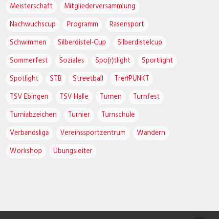
Meisterschaft
Mitgliederversammlung
Nachwuchscup
Programm
Rasensport
Schwimmen
Silberdistel-Cup
Silberdistelcup
Sommerfest
Soziales
Spo(r)tlight
Sportlight
Spotlight
STB
Streetball
TreffPUNKT
TSV Ebingen
TSV Halle
Turnen
Turnfest
Turniabzeichen
Turnier
Turnschule
Verbandsliga
Vereinssportzentrum
Wandern
Workshop
Übungsleiter