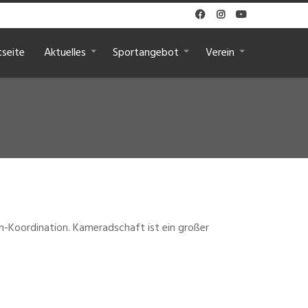



tseite
Aktuelles
Sportangebot
Verein
n-Koordination. Kameradschaft ist ein großer