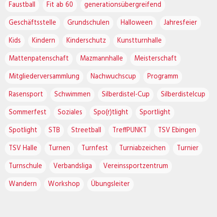
Faustball
Fit ab 60
generationsübergreifend
Geschäftsstelle
Grundschulen
Halloween
Jahresfeier
Kids
Kindern
Kinderschutz
Kunstturnhalle
Mattenpatenschaft
Mazmannhalle
Meisterschaft
Mitgliederversammlung
Nachwuchscup
Programm
Rasensport
Schwimmen
Silberdistel-Cup
Silberdistelcup
Sommerfest
Soziales
Spo(r)tlight
Sportlight
Spotlight
STB
Streetball
TreffPUNKT
TSV Ebingen
TSV Halle
Turnen
Turnfest
Turniabzeichen
Turnier
Turnschule
Verbandsliga
Vereinssportzentrum
Wandern
Workshop
Übungsleiter