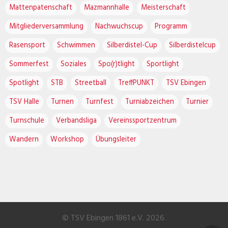
Mattenpatenschaft
Mazmannhalle
Meisterschaft
Mitgliederversammlung
Nachwuchscup
Programm
Rasensport
Schwimmen
Silberdistel-Cup
Silberdistelcup
Sommerfest
Soziales
Spo(r)tlight
Sportlight
Spotlight
STB
Streetball
TreffPUNKT
TSV Ebingen
TSV Halle
Turnen
Turnfest
Turniabzeichen
Turnier
Turnschule
Verbandsliga
Vereinssportzentrum
Wandern
Workshop
Übungsleiter
© TSV Ebingen 1861 e.V. 2026.