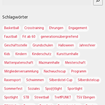
Schlagwörter
Basketball
Crosstraining
Ehrungen
Engagement
Faustball
Fit ab 60
generationsübergreifend
Geschäftsstelle
Grundschulen
Halloween
Jahresfeier
Kids
Kindern
Kinderschutz
Kunstturnhalle
Mattenpatenschaft
Mazmannhalle
Meisterschaft
Mitgliederversammlung
Nachwuchscup
Programm
Rasensport
Schwimmen
Silberdistel-Cup
Silberdistelcup
Sommerfest
Soziales
Spo(r)tlight
Sportlight
Spotlight
STB
Streetball
TreffPUNKT
TSV Ebingen